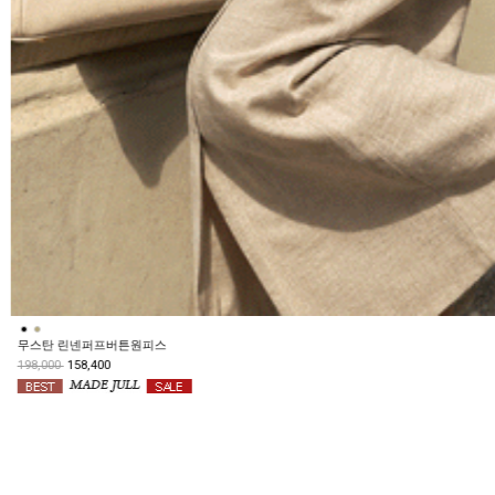
딘크바 퍼프트임반팔티
48,000