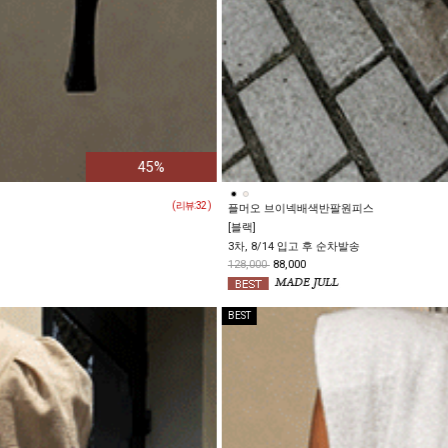
30%
( 리뷰:
3
)
온스베 린넨스판반팔티
38,000
BEST