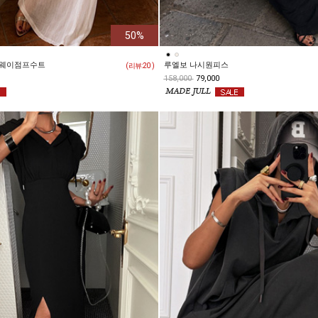
50%
투웨이점프수트
루엘보 나시원피스
( 리뷰:
20
)
158,000
79,000