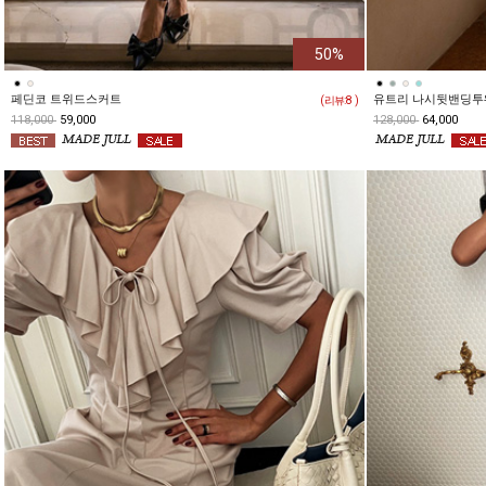
50%
페딘코 트위드스커트
유트리 나시뒷밴딩
( 리뷰:
8
)
118,000
59,000
128,000
64,000