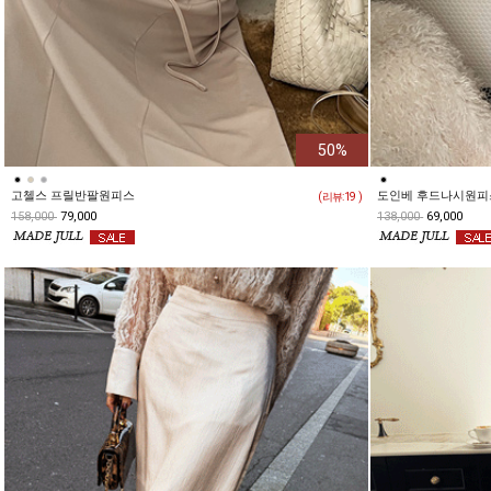
50%
고첼스 프릴반팔원피스
도인베 후드나시원피
( 리뷰:
19
)
158,000
79,000
138,000
69,000