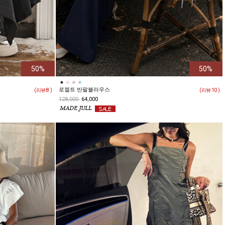
50%
50%
로켈트 반팔블라우스
( 리뷰:
8
)
( 리뷰:
10
)
128,000
64,000