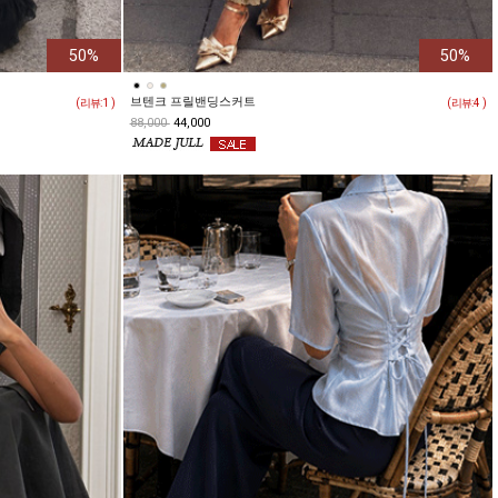
50%
50%
브텐크 프릴밴딩스커트
( 리뷰:
1
)
( 리뷰:
4
)
88,000
44,000