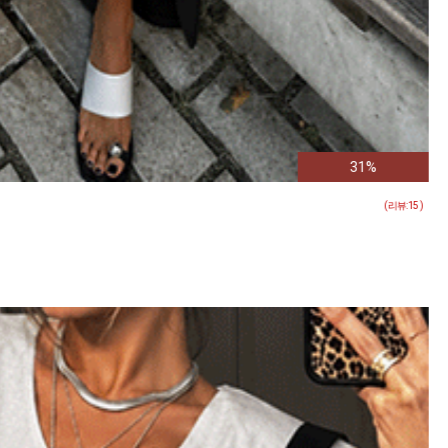
( 리뷰:
16
)