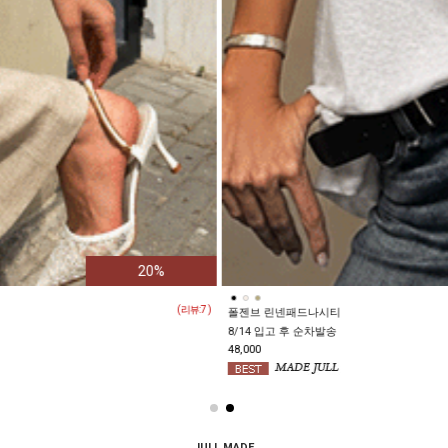
( 리뷰:
5
)
카르멜 린넨나시점프수트
158,000
138,000
JULL MADE