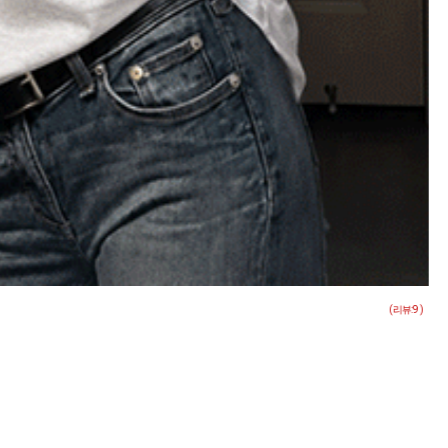
13%
( 리뷰:
4
)