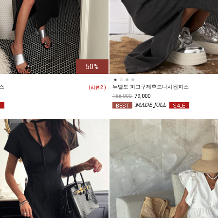
50%
스
뉴벨도 피그구제후드나시원피스
( 리뷰:
2
)
158,000
79,000