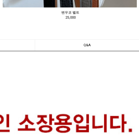
어콘보 숄더백
198,000
Q&A