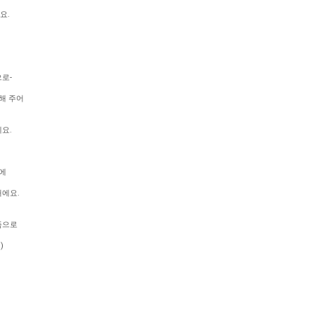
요.
로-
해 주어
요.
에
에요.
품으로
)