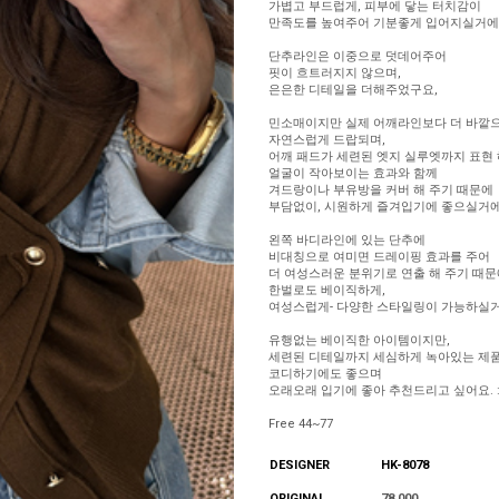
가볍고 부드럽게, 피부에 닿는 터치감이
만족도를 높여주어 기분좋게 입어지실거에
단추라인은 이중으로 덧데어주어
핏이 흐트러지지 않으며,
은은한 디테일을 더해주었구요,
민소매이지만 실제 어깨라인보다 더 바깥으
자연스럽게 드랍되며,
어깨 패드가 세련된 엣지 실루엣까지 표현 
얼굴이 작아보이는 효과와 함께
겨드랑이나 부유방을 커버 해 주기 때문에
부담없이, 시원하게 즐겨입기에 좋으실거에
왼쪽 바디라인에 있는 단추에
비대칭으로 여미면 드레이핑 효과를 주어
더 여성스러운 분위기로 연출 해 주기 때문
한벌로도 베이직하게,
여성스럽게- 다양한 스타일링이 가능하실거
유행없는 베이직한 아이템이지만,
세련된 디테일까지 세심하게 녹아있는 제
코디하기에도 좋으며
오래오래 입기에 좋아 추천드리고 싶어요. :
Free 44~77
DESIGNER
HK-8078
ORIGINAL
78,000