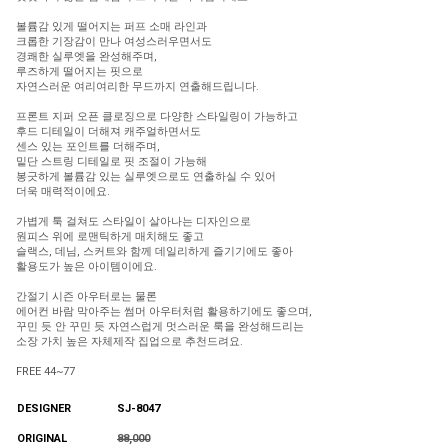
볼륨감 있게 떨어지는 퍼프 소매 라인과
크롭한 기장감이 만나 여성스러우면서도
경쾌한 실루엣을 완성해주며,
루즈하게 떨어지는 핏으로
자연스러운 여리여리한 무드까지 연출해드립니다.
프론트 지퍼 오픈 클로징으로 다양한 스타일링이 가능하고
후드 디테일이 더해져 캐주얼하면서도
센스 있는 포인트를 더해주며,
밑단 스트링 디테일로 핏 조절이 가능해
봉긋하게 볼륨감 있는 실루엣으로도 연출하실 수 있어
더욱 매력적이에요.
가볍게 툭 걸쳐도 스타일이 살아나는 디자인으로
원피스 위에 로맨틱하게 매치해도 좋고
슬랙스, 데님, 스커트와 함께 데일리하게 즐기기에도 좋아
활용도가 높은 아이템이에요.
간절기 시즌 아우터로는 물론
에어컨 바람 막아주는 썸머 아우터처럼 활용하기에도 좋으며,
꾸민 듯 안 꾸민 듯 자연스럽게 멋스러운 룩을 완성해드리는
소장 가치 높은 자체제작 집업으로 추천드려요.
FREE 44~77
DESIGNER
SJ-8047
ORIGINAL
88,000