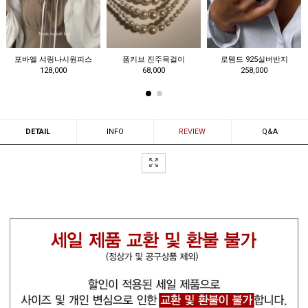
포다보 반지
타무브 캡모자
부다벨 팔찌
48,000
19,000
68,000
DETAIL
INFO
REVIEW
Q&A